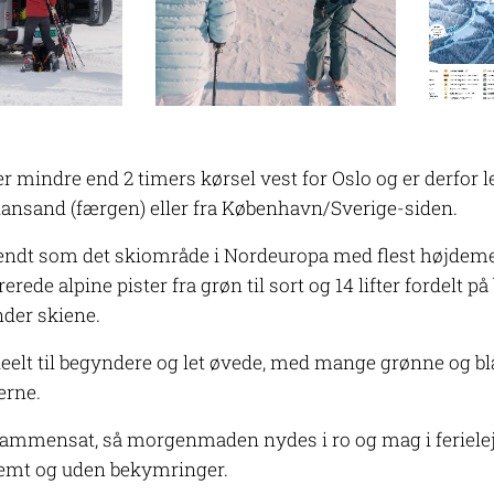
ger mindre end 2 timers kørsel vest for Oslo og er derfor 
iansand (færgen) eller fra København/Sverige-siden.
kendt som det skiområde i Nordeuropa med flest højdemeter
ede alpine pister fra grøn til sort og 14 lifter fordelt på
under skiene.
eelt til begyndere og let øvede, med mange grønne og blå 
erne.
sammensat, så morgenmaden nydes i ro og mag i ferielej
emt og uden bekymringer.