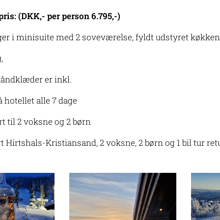
pris: (DKK,- per person 6.795,-)
er i minisuite med 2 soveværelse, fyldt udstyret køkken
g,
åndklæder er inkl.
hotellet alle 7 dage
rt til 2 voksne og 2 børn
 Hirtshals-Kristiansand, 2 voksne, 2 børn og 1 bil tur ret