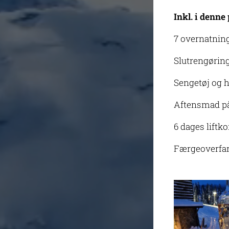
Inkl. i denne 
7 overnatning
Slutrengørin
Sengetøj og h
Aftensmad på 
6 dages liftko
Færgeoverfart