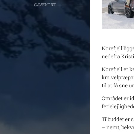
GAVEKORT
Norefjell lig
nedefra Krist
Norefjell er 
km velpræparer
til at få sne 
Området er id
ferielejlighed
Tilbuddet er 
– nemt, bekv