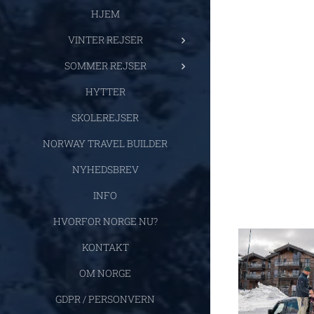
HJEM
VINTER REJSER
SOMMER REJSER
HYTTER
SKOLEREJSER
NORWAY TRAVEL BUILDER
NYHEDSBREV
INFO
HVORFOR NORGE NU?
KONTAKT
OM NORGE
GDPR / PERSONVERN