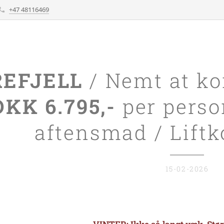
+47 48116469
EFJELL
/ Nemt at ko
DKK 6.795,-
per person
aftensmad / Liftk
15-02-2026