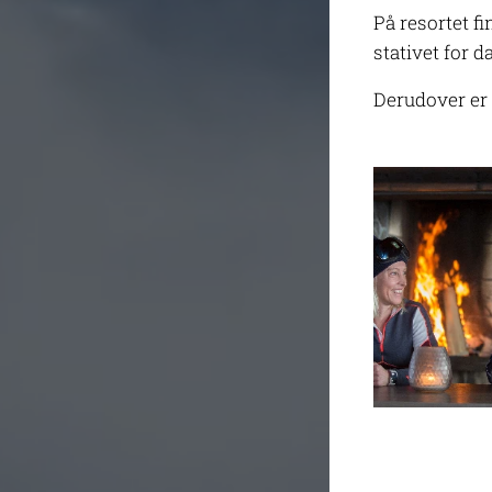
På resortet fi
stativet for d
Derudover er 