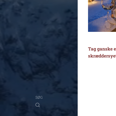
Tag ganske en
skræddersyet 
SØG