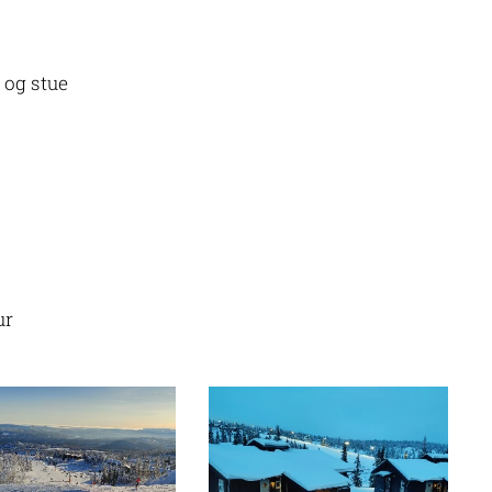
 og stue
ur