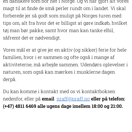
en danskere som bor her i Norge. Og vi har gjort alt vores
magt til at finde de små perler rundt om i landet. Vi skal
forberede jer så godt som muligt på Norges turen med
tips om, alt fra hvor det er billigst at gøre indkøb, hvilket
tøj man bør pakke, samt hvor man kan tanke elbil,
såfremt det er nødvendigt.
Vores mål er at give jer en aktiv (og sikker) ferie for hele
familien, hvor i er sammen og ofte også i mange af
aktiviteterne, må arbejde sammen. Udendørs oplevelser i
naturen, som også kan mærkes i musklerne dagen
derpå.
Du kan komme i kontakt med os vi kontaktboksen
nedenfor, eller på
email
:
nraff@nraff.no
ell
er på telefon:
(+47) 4811 6469 alle ugens dage imellem 18:00 og 21:00.