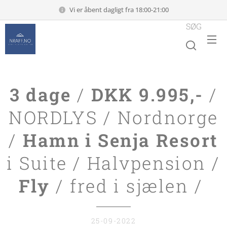
Vi er åbent dagligt fra 18:00-21:00
SØG
3 dage
/
DKK 9.995,-
/
NORDLYS / Nordnorge
/
Hamn i Senja Resort
i Suite / Halvpension /
Fly
/ fred i sjælen /
25-09-2022