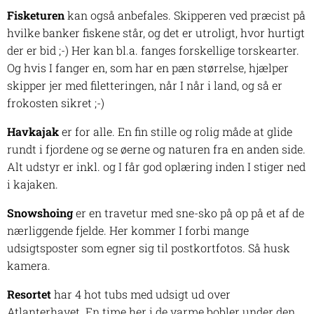
Fisketuren
kan også anbefales. Skipperen ved præcist på
hvilke banker fiskene står, og det er utroligt, hvor hurtigt
der er bid ;-) Her kan bl.a. fanges forskellige torskearter.
Og hvis I fanger en, som har en pæn størrelse, hjælper
skipper jer med filetteringen, når I når i land, og så er
frokosten sikret ;-)
Havkajak
er for alle. En fin stille og rolig måde at glide
rundt i fjordene og se øerne og naturen fra en anden side.
Alt udstyr er inkl. og I får god oplæring inden I stiger ned
i kajaken.
Snowshoing
er en travetur med sne-sko på op på et af de
nærliggende fjelde. Her kommer I forbi mange
udsigtsposter som egner sig til postkortfotos. Så husk
kamera.
Resortet
har 4 hot tubs med udsigt ud over
Atlanterhavet. En time her i de varme bobler under den