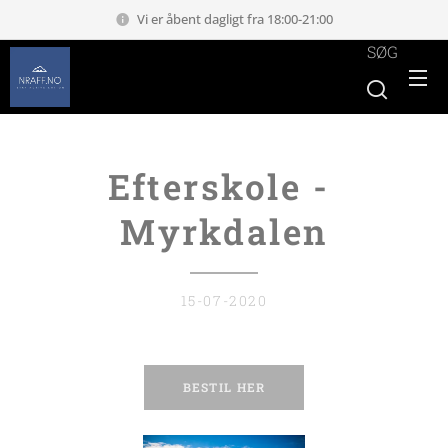
Vi er åbent dagligt fra 18:00-21:00
SØG
Efterskole -
Myrkdalen
15-07-2020
BESTIL HER