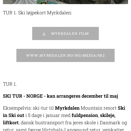
TUR 1. Ski løjpekort Myrkdalen:
MYRKDALEN FILM
WWW.MYRKDALEN.NO/NO/MEDIA/582
TUR 1.
SKI TUR - NORGE - kan arrangeres december til maj
Eksempelvis: ski-tur til
Myrkdalen
Mountain resort
Ski
in Ski out
i 5 dage i januar med
fuldpension
,
skileje,
liftkort
, dansk bustransport fra jeres skole i Danmark og
retur, samt færge Hirtshals-Langesund retur, vejskatter,