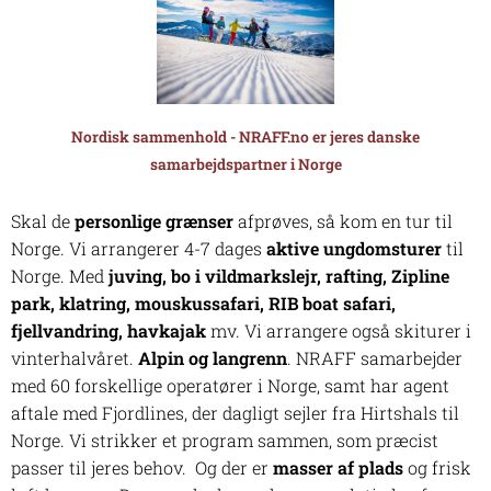
Nordisk sammenhold - NRAFF.no er jeres danske
samarbejdspartner i Norge
Skal de
personlige grænser
afprøves, så kom en tur til
Norge. Vi arrangerer 4-7 dages
aktive ungdomsturer
til
Norge. Med
juving, bo i vildmarkslejr, rafting, Zipline
park, klatring, mouskussafari, RIB boat safari,
fjellvandring, havkajak
mv. Vi arrangere også skiturer i
vinterhalvåret.
Alpin og langrenn
. NRAFF samarbejder
med 60 forskellige operatører i Norge, samt har agent
aftale med Fjordlines, der dagligt sejler fra Hirtshals til
Norge. Vi strikker et program sammen, som præcist
passer til jeres behov. Og der er
masser af plads
og frisk