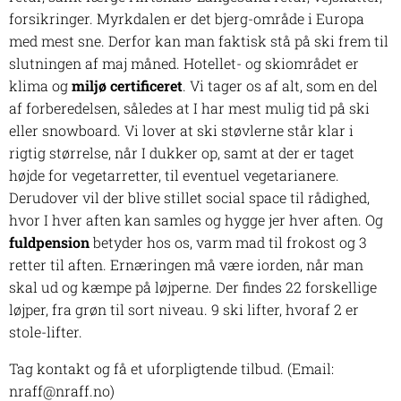
forsikringer. Myrkdalen er det bjerg-område i Europa
med mest sne. Derfor kan man faktisk stå på ski frem til
slutningen af maj måned. Hotellet- og skiområdet er
klima og
miljø certificeret
. Vi tager os af alt, som en del
af forberedelsen, således at I har mest mulig tid på ski
eller snowboard. Vi lover at ski støvlerne står klar i
rigtig størrelse, når I dukker op, samt at der er taget
højde for vegetarretter, til eventuel vegetarianere.
Derudover vil der blive stillet social space til rådighed,
hvor I hver aften kan samles og hygge jer hver aften. Og
fuldpension
betyder hos os, varm mad til frokost og 3
retter til aften. Ernæringen må være iorden, når man
skal ud og kæmpe på løjperne. Der findes 22 forskellige
løjper, fra grøn til sort niveau. 9 ski lifter, hvoraf 2 er
stole-lifter.
Tag kontakt og få et uforpligtende tilbud. (Email:
nraff@nraff.no)