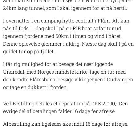
Som man kun nåede til fra søsiden. Nu har de bygget en
24km lang tunnel, som I skal igennem for at nå hertil.
I overnatter i en camping hytte centralt i Flåm. Alt kan
nås til fods. 1. dag skal I på en RIB boat safaritur ud
igennem fjordene med 60km i timen og vind i håret.
Denne oplevelse glemmer i aldrig. Næste dag skal I på en
guidet tur op på fjellet.
I får rig mulighed for at besøge det nærliggende
Undredal, med Norges mindste kirke, tage en tur med
den kendte Flåmsbana, besøge vikingebyen i Gudvangen
og tage en dukkert i fjorden.
Ved Bestilling betales et depositum på DKK 2.000,- Den
øvrige del af betalingen falder 16 dage før afrejse.
Afbestilling kan ligeledes ske indtil 16 dage før afrejse.