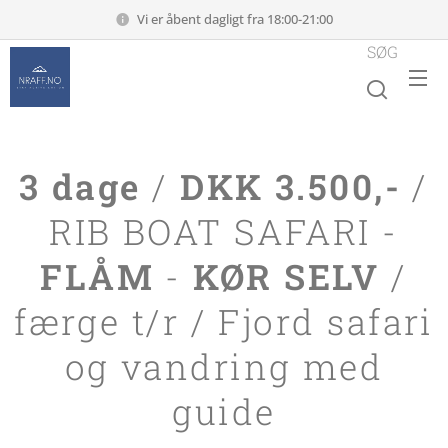
Vi er åbent dagligt fra 18:00-21:00
SØG
3 dage
/
DKK 3.500,-
/
RIB BOAT SAFARI -
FLÅM
-
KØR SELV
/
færge t/r / Fjord safari
og vandring med
guide