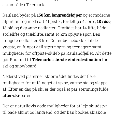
skiområde i Telemark.
Rauland byder på
150 km langrendsløjper
og et moderne
alpint anlæg med i alt 41 pister, fordelt på 4 sorte,
18 røde
,
13 blå og 6 grønne nedfarter. Området har 14 lifte, både
stolelifte og træklifte, samt 14 km oplyste spor. Den
længste nedfart er 3 km. Der er børnebakker til de
yngste, en funpark til større børn og teenagere samt
muligheder for offpiste-skiløb på Raulandfjellet. Alt dette
gør Rauland til
Telemarks største vinterdestination
for
ski og snowboard.
Nederst ved pisterne i skiområdet findes der flere
muligheder for at få noget at spise, varme sig og slappe
af. Efter en dag på ski er der også et par stemningsfulde
after-ski
-barer.
Der er naturligvis gode muligheder for at leje skiudstyr
til både alpint og langrend, og der kan bookes skiskole