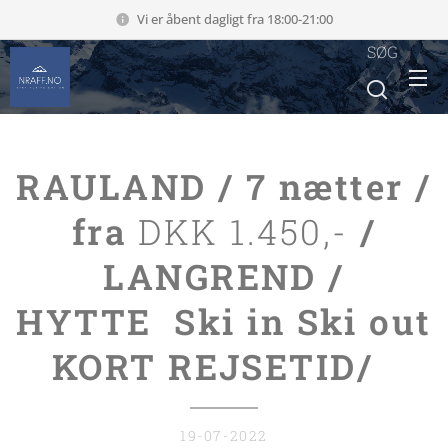
Vi er åbent dagligt fra 18:00-21:00
SØG
RAULAND / 7 nætter /
fra
DKK 1.450,-
/
LANGREND /
HYTTE Ski in Ski out
KORT REJSETID/
19-07-2022