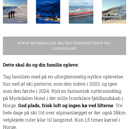
WWW.MYRKDALEN.NO/NO/OPNINGSTIDER-OG-
LOYPEKART
Dette skal du og din familie opleve:
Tag familien med på en uforglemmelig nytårs-oplevelse.
Sus ned af ski pisterne, som den sidste i 2023, og igen
som den første i 2024. Nyd en fantastisk nytårsmiddag,
på Myrkdalen Hotel i det stille frostklare fjeldlandskab i
Norge.
God plads, frisk luft og ingen kø ved lifterne
. Tre
hele dage på ski.Ud over alpinanlægget er der også 28km
velplejede ruter klar til langrend. Kun 1,5 times kørsel i
Norge.