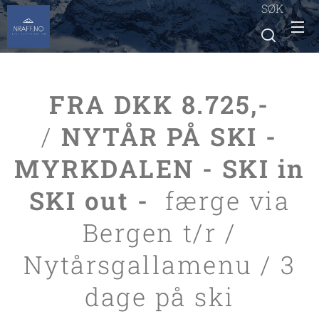
SØK
FRA DKK 8.725,-
/
NYTÅR PÅ SKI -
MYRKDALEN - SKI in
SKI out -
færge via
Bergen t/r /
Nytårsgallamenu / 3
dage på ski