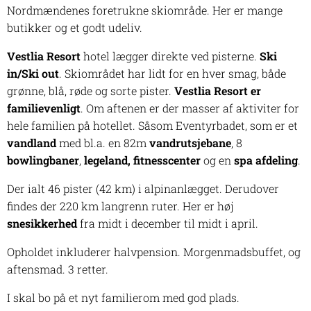
Nordmændenes foretrukne skiområde. Her er mange
butikker og et godt udeliv.
Vestlia Resort
hotel lægger direkte ved pisterne.
Ski
in/Ski out
. Skiområdet har lidt for en hver smag, både
grønne, blå, røde og sorte pister.
Vestlia Resort er
familievenligt
. Om aftenen er der masser af aktiviter for
hele familien på hotellet. Såsom Eventyrbadet, som er et
vandland
med bl.a. en 82m
vandrutsjebane
, 8
bowlingbaner
,
legeland,
fitnesscenter
og en
spa afdeling
.
Der ialt 46 pister (42 km) i alpinanlægget. Derudover
findes der 220 km langrenn ruter. Her er høj
snesikkerhed
fra midt i december til midt i april.
Opholdet inkluderer halvpension. Morgenmadsbuffet, og
aftensmad. 3 retter.
I skal bo på et nyt familierom med god plads.