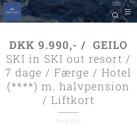
SØK
DKK 9.990,- /
GEILO
SKI in SKI out resort /
7 dage / Færge / Hotel
(****) m. halvpension
/ Liftkort
25.02.2022