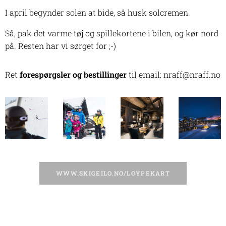
I april begynder solen at bide, så husk solcremen.
Så, pak det varme tøj og spillekortene i bilen, og kør nord
på. Resten har vi sørget for ;-)
Ret
forespørgsler og bestillinger
til email: nraff@nraff.no
WWW.SKIGEILO.NO/LOYPEKART