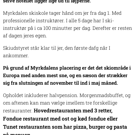
selve hotellet ligger lige ud til løjperne.
Myrkdalen skiskole tager hånd om jer fra dag 1. Med
professionelle instruktører. I alle 5 dage har I ski-
instruktør på i ca 100 minutter per dag. Derefter er resten
af dagen jeres egen.
Skiudstyret står klar til jer, den første dafg når I
ankommer.
På grund af Myrkdalens placering er det det skiområde i
Europa med anden mest sne, og en sæson der strækker
sig fra slutningen af november til ind i maj måned.
Opholdet inkluderer halvpension. Morgenmadsbuffet, og
om aftenen kan man vælge imellem tre forskellige
H
ovedrestauranten med 3 retter,
restauranter.
Fondue restaurant med ost og kød fondue eller
Tunet restauranten som har pizza, burger og pasta
på menuen
.