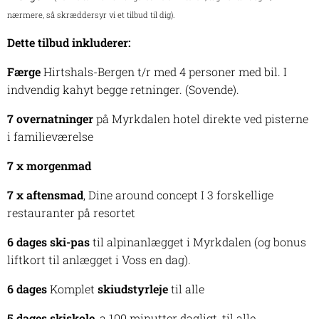
nærmere, så skræddersyr vi et tilbud til dig).
Dette tilbud inkluderer:
Færge
Hirtshals-Bergen t/r med 4 personer med bil. I
indvendig kahyt begge retninger. (Sovende).
7 overnatninger
på Myrkdalen hotel direkte ved pisterne
i familieværelse
7 x morgenmad
7 x aftensmad
, Dine around concept I 3 forskellige
restauranter på resortet
6 dages ski-pas
til alpinanlægget i Myrkdalen (og bonus
liftkort til anlægget i Voss en dag).
6 dages
Komplet
skiudstyrleje
til alle
5 dages skiskole
, a 100 minutter dagligt, til alle