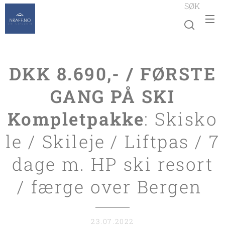
SØK
DKK 8.690,- / FØRSTE
GANG PÅ SKI
Kompletpakke
:
Skisko
le / Skileje / Liftpas / 7
dage m. HP ski resort
/ færge over Bergen
23.07.2022