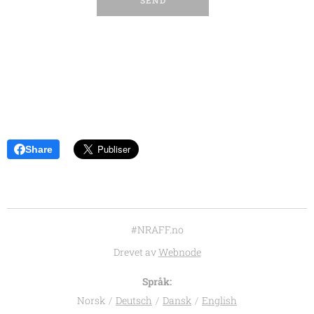
SEND
Share
#NRAFF.no
Drevet av
Webnode
Språk
Norsk
Deutsch
Dansk
English