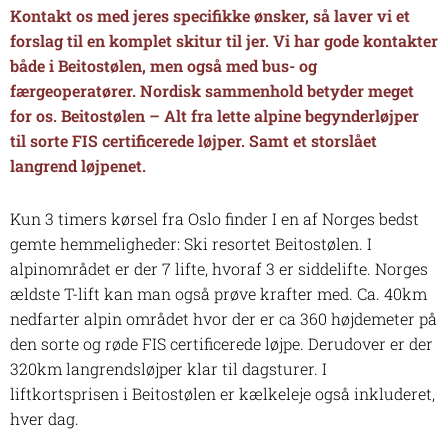
Kontakt os med jeres specifikke ønsker, så laver vi et
forslag til en komplet skitur til jer. Vi har gode kontakter
både i Beitostølen, men også med bus- og
færgeoperatører. Nordisk sammenhold betyder meget
for os. Beitostølen – Alt fra lette alpine begynderløjper
til sorte FIS certificerede løjper. Samt et storslået
langrend løjpe
net.
Kun 3 timers kørsel fra Oslo finder I en af Norges bedst
gemte hemmeligheder: Ski resortet Beitostølen. I
alpinområdet er der 7 lifte, hvoraf 3 er siddelifte. Norges
ældste T-lift kan man også prøve krafter med. Ca. 40km
nedfarter alpin området hvor der er ca 360 højdemeter på
den sorte og røde FIS certificerede løjpe. Derudover er der
320km langrendsløjper klar til dagsturer. I
liftkortsprisen i Beitostølen er kælkeleje også inkluderet,
hver dag.